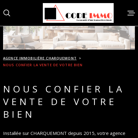
Aller
Aller
Aller
Aller
à
à
au
au
:
la
menu
contenu
recherche
principal
ACCUEI
AGENCE IMMOBILIÈRE CHARQUEMONT
VENTES
NOUS CONFIER LA VENTE DE VOTRE BIEN
NOUS CONFIER LA
ACHAT
VENTE DE VOTRE
BIENS 
BIEN
ESTIMA
Installée sur CHARQUEMONT depuis 2015, votre agence