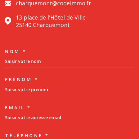
charquemont@codeimmo.fr
13 place de l'Hôtel de Ville
25140
Charquemont
NOM *
TRAD_MELTEM_VOSCOORDON
PRÉNOM *
EMAIL *
TÉLÉPHONE *