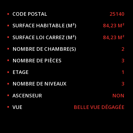
Caractérisque
Valeurs
CODE POSTAL
25140
SURFACE HABITABLE (M²)
84,23 M²
SURFACE LOI CARREZ (M²)
84,23 M²
NOMBRE DE CHAMBRE(S)
2
NOMBRE DE PIÈCES
3
ETAGE
1
NOMBRE DE NIVEAUX
3
ASCENSEUR
NON
VUE
BELLE VUE DÉGAGÉE