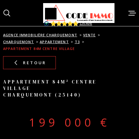
Aller
Aller
Aller
Aller
à
à
au
au
:
la
menu
contenu
recherche
principal
AGENCE IMMOBILIÈRE CHARQUEMONT
VENTE
ACCUEI
CHARQUEMONT
APPARTEMENT
T3
APPARTEMENT 84M CENTRE VILLAGE
RETOUR
VENTES
APPARTEMENT 84M² CENTRE
ACHAT
VILLAGE
CHARQUEMONT (25140)
BIENS 
199 000 €
ESTIMA