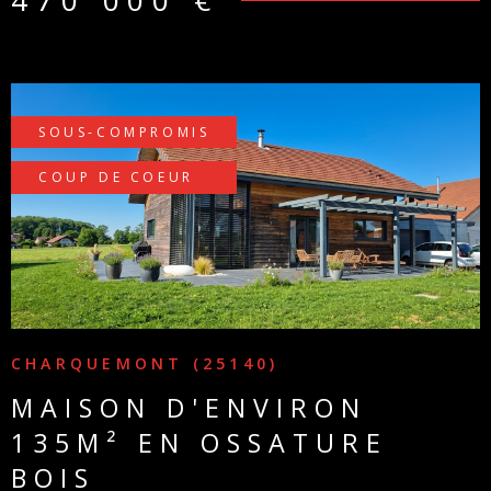
vous comblera avec sa grande terrasse exposée plein SUD et
sa piscine enterrée pour vos moments de partage et détente
en famille ou entre amis Honoraires charge vendeur.
SOUS-COMPROMIS
COUP DE COEUR
VOIR LE BIEN
CHARQUEMONT (25140)
MAISON D'ENVIRON
135M² EN OSSATURE
BOIS