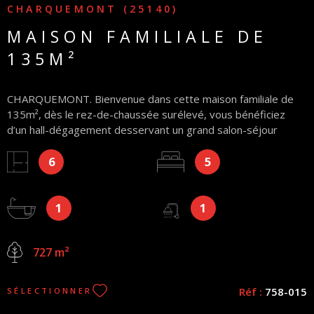
CHARQUEMONT (25140)
MAISON FAMILIALE DE
135M²
CHARQUEMONT. Bienvenue dans cette maison familiale de
135m², dès le rez-de-chaussée surélevé, vous bénéficiez
d’un hall-dégagement desservant un grand salon-séjour
ouvert sur cuisine aménagée avec accès balcon exposé SUD,
6
5
une salle de bains et une salle d’eau neuves, une chambre,
dans l’entrée, l'escalier mène à un espace nuit composé de 4
grandes chambres, un WC, un grenier. Chacun y trouvera son
1
1
espace permettant d'aménager bureaux, dressings ou salle
de jeux et un sous-sol complet pour tous vos projets,
bricoleur ou besoin d'un espace de stockage. À l'extérieur, le
727 m²
terrain de 727m² vous permettra de profiter de moments de
détente, de jardinage ou de terrain de jeux pour les enfants.
Honoraires charge vendeur
Réf :
758-015
SÉLECTIONNER