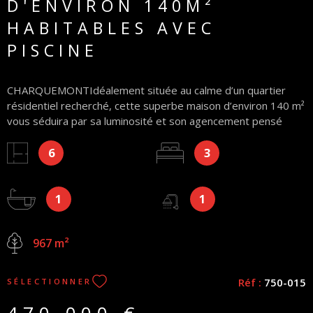
D'ENVIRON 140M²
HABITABLES AVEC
PISCINE
CHARQUEMONTIdéalement située au calme d’un quartier
résidentiel recherché, cette superbe maison d’environ 140 m²
vous séduira par sa luminosité et son agencement pensé
pour la vie de famille. Les points forts qui font la différence :
6
3
Une pièce de vie chaleureuse de +45m² avec cuisine
aménagée et équipée donnant sur un salon-séjour avec poêle
à granulés et accès direct sur une terrasse plein Sud avec
1
1
piscine. Une suite parentale avec salle d'eau privative située
au rez-de-chaussée pour plus de confort A l’étage, une
mezzanine spacieuse dessert deux belles chambres, une
967 m²
salle de bains et une pièce dédiée aux jeux ou aux soirées TV.
Le paradis des bricoleurs et collectionneurs : En plus d'un
double garage et cave enterrée, vous profiterez d'un second
Réf :
750-015
SÉLECTIONNER
garage indépendant de 65 m². Rare sur le marché ! Cette
maison est édifiée sur un agréable terrain arboré de 967 m²,
470 000 €