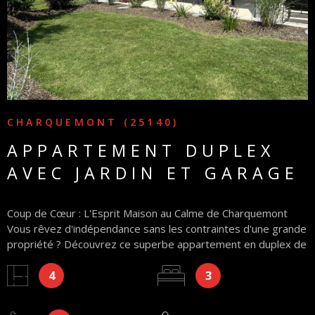
CHARQUEMONT (25140)
APPARTEMENT DUPLEX
AVEC JARDIN ET GARAGE
Coup de Cœur : L'Esprit Maison au Calme de Charquemont
Vous rêvez d'indépendance sans les contraintes d'une grande
propriété ? Découvrez ce superbe appartement en duplex de
103 m², conçu comme une maison mitoyenne, situé dans un
4
3
quartier résidentiel paisible où il fait bon vivre. Les points
forts qui vont vous séduire : Espace de Vie et espace
pratique: Une pièce de réception chaleureuse avec cuisine