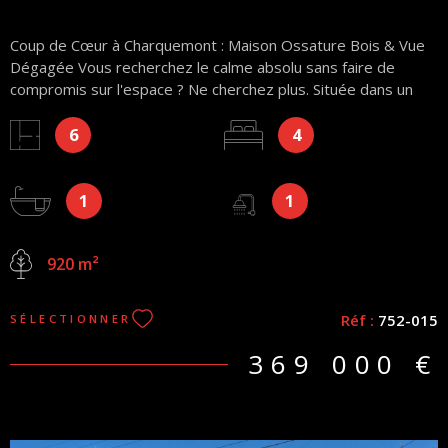
Coup de Cœur à Charquemont : Maison Ossature Bois & Vue
Dégagée Vous recherchez le calme absolu sans faire de
compromis sur l'espace ? Ne cherchez plus. Située dans un
quartier très calme en impasse, découvrez cette magnifique
6
4
maison en ossature bois de 135m², alliant modernité,
luminosité et confort. Un véritable havre de paix sur un terrain
de 920 m². Les points forts qui vont vous faire craquer : Au
1
1
RDC, vous profiterez d’une pièce de vie +54m² baignée de
lumière, accueillant une cuisine entièrement aménagée et
équipée, ouverte sur un salon-séjour chaleureux avec son
920 m²
poêle à bois et grandes baies vitrées, une chambre spacieuse
avec dressing, une salle de bains avec WC. A l’étage, une
mezzanine dessert 3 chambres et une salle d'eau avec WC.
Réf :
752-015
SÉLECTIONNER
Parfait pour toute la famille ! En annexe, un grand garage +55
m² pour vos véhicules, votre atelier ou du stockage. Vous
369 000 €
profiterez d'un agréable terrain offrant une vue dégagée et
une tranquillité totale. Honoraire charge vendeur Les
informations sur les risques auxquels ce bien est exposé sont
disponibles sur le site Géorisques