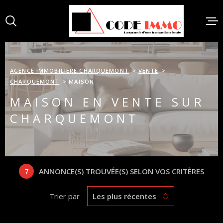
Aller
Aller
Aller
Aller
à
à
au
au
:
la
menu
contenu
recherche
principal
ACCUEI
AGENCE IMMOBILIÈRE CHARQUEMONT
VENTE
CHARQUEMONT
MAISON
MAISON EN VENTE SUR
VENTES
CHARQUEMONT
ACHAT
7
ANNONCE(S) TROUVÉE(S) SELON VOS CRITÈRES
BIENS 
Trier par
Les plus récentes
ESTIMA