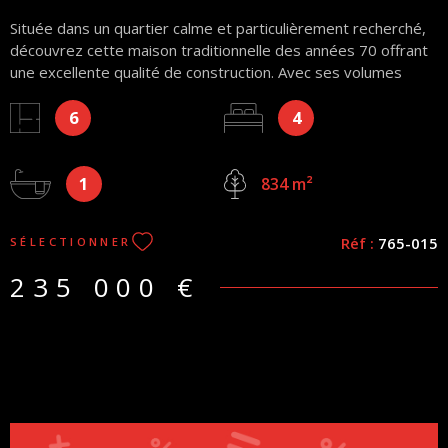
Située dans un quartier calme et particulièrement recherché,
découvrez cette maison traditionnelle des années 70 offrant
une excellente qualité de construction. Avec ses volumes
généreux et son environnement paisible, elle représente
6
4
l'opportunité idéale pour une famille souhaitant personnaliser
son futur lieu de vie. Elle se compose : Au niveau principal : Un
séjour lumineux et chaleureux équipé d'une cheminée, idéal
1
pour vos soirées d'hiver, une cuisine indépendante, 2
834 m²
chambres confortables, une salle de bains et un WC. Sous les
combles : 2 chambres et de grands greniers aménageables
Réf :
765-015
SÉLECTIONNER
offrent un magnifique potentiel d'agrandissement selon vos
besoins (suite parentale, salle de jeux, bureau) Le sous-sol
235 000 €
complet apporte un confort technique et de stockage
indéniable : grand garage, atelier, cave, une grande pièce de
+23m² pouvant servir de cuisine d’été et chaufferie. À
l'extérieur, vous profiterez d'un beau terrain arboré de 834
m² offrant une vue dégagée et une belle exposition, parfait
pour les journées ensoleillées. Une construction saine,
traditionnelle et idéalement située. Des travaux de
rafraîchissement et de modernisation sont à prévoir pour