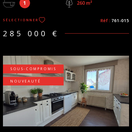
1
aménagée et équipée récente, idéale pour vos moments en
260 m²
famille, un cellier-lingerie fonctionnel et un WC indépendant au
rez-de-chaussée. Côté Nuit : À l’étage, un dégagement
Réf :
761-015
SÉLECTIONNER
dessert 3 chambres et une salle de bains familiale avec
douche, baignoire et WC. Extérieur Privatif : Profitez d'une
285 000 €
terrasse exposée plein Sud avec pergola idéal pour vos
soirées d'été et d'un jardin parfaitement aménagé et arboré.
Ce bien dispose d'un garage privé de 19m² avec espace de
rangement à l’étage et de 3 places de parking privatives. Pas
de charge de copropriété, Honoraires charge vendeur
SOUS-COMPROMIS
NOUVEAUTÉ
VOIR LE BIEN