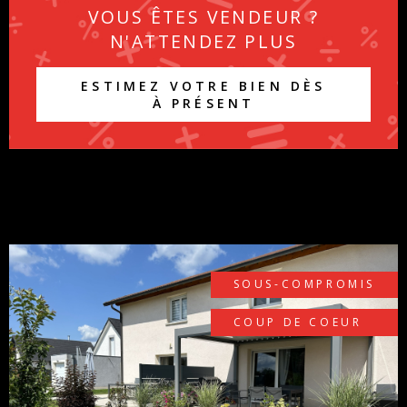
VOUS ÊTES VENDEUR ?
révéler tout le potentiel de cette maison et en faire un
N'ATTENDEZ PLUS
véritable cocon contemporain. À visiter sans tarder !
Honoraires charge vendeur.
ESTIMEZ VOTRE BIEN DÈS
À PRÉSENT
SOUS-COMPROMIS
COUP DE COEUR
VOIR LE BIEN