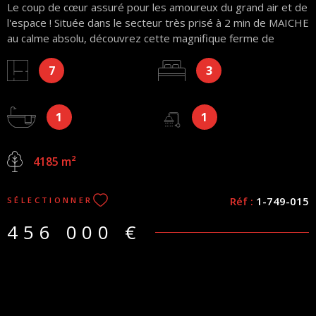
Le coup de cœur assuré pour les amoureux du grand air et de
l'espace ! Située dans le secteur très prisé à 2 min de MAICHE
au calme absolu, découvrez cette magnifique ferme de
+185m² habitables et +430m² de dépendances, alliant charme
7
3
authentique et prestations fonctionnelles. Nichée sur un
terrain de plus de 41 ares, cette propriété est un véritable
havre de paix pour une famille ou pour un projet équestre. La
1
1
partie habitation offre des volumes généreux: une pièce de
vie baignée de lumière avec cheminée, cuisine équipée et
accès terrasse plein Sud, un coin salon, 3 grandes chambres,
4185 m²
une salle de bains avec lingerie, une salle d’eau avec WC. Le
véritable atout de cette propriété réside aussi dans ses
nombreuses dépendances: Avec ses box à chevaux, son
Réf :
1-749-015
SÉLECTIONNER
grand garage, sa vaste grange et des dépendances offrant
de multiples possibilités (atelier, stockage de fourrage,
456 000 €
collection de véhicules, habitation).Mais également les travaux
de rénovation réalisés récemment système de chauffage,
réfection des fenêtres avec volets, pompe à chaleur (eau
chaude), une partie de la couverture, terrasse......A visiter très
rapidement!! Honoraires charge vendeur.