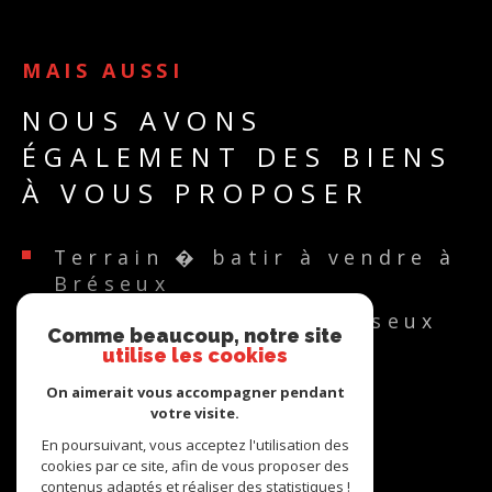
Les informations sur les risques auxquels ce bien est exposé
sont disponibles sur le site Géorisques
MAIS AUSSI
NOUS AVONS
ÉGALEMENT DES BIENS
À VOUS PROPOSER
Terrain � batir à vendre à
Bréseux
Ferme à vendre à Bréseux
Comme beaucoup, notre site
utilise les cookies
On aimerait vous accompagner pendant
votre visite.
En poursuivant, vous acceptez l'utilisation des
cookies par ce site, afin de vous proposer des
ADHÉRENTS
contenus adaptés et réaliser des statistiques !