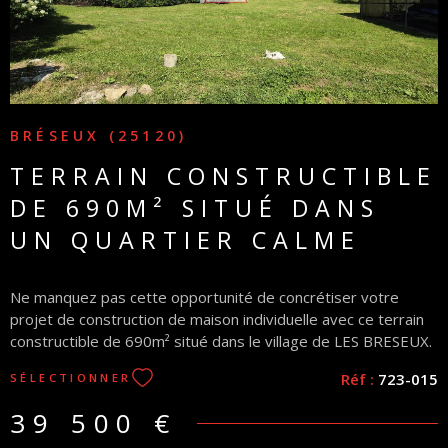
BRÉSEUX (25120)
TERRAIN CONSTRUCTIBLE
DE 690M² SITUÉ DANS
UN QUARTIER CALME
Ne manquez pas cette opportunité de concrétiser votre
projet de construction de maison individuelle avec ce terrain
constructible de 690m² situé dans le village de LES BRESEUX.
Ce terrain provient d'une division parcellaire, les réseaux de
Réf :
723-015
SÉLECTIONNER
viabilisation sont faciles d'accès, belle exposition et
environnement calme. L'étude de sol G1 a déjà été réalisée.
39 500 €
N'hésitez pas à nous contacter pour plus de renseignements.