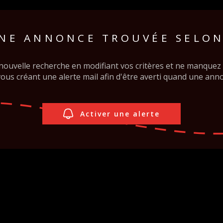
on
1
Budget
FILT
NE ANNONCE TROUVÉE SELON
nouvelle recherche en modifiant vos critères et ne manque
us créant une alerte mail afin d'être averti quand une anno
Activer une alerte