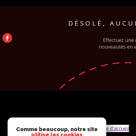
Localisati
1
Type de bien
DE L'ANCIEN
DÉSOLÉ, AUCU
Duplex
25140 - Frambouhans
Effectuez une 
nouveautés en vo
Comme beaucoup, notre site
utilise les cookies