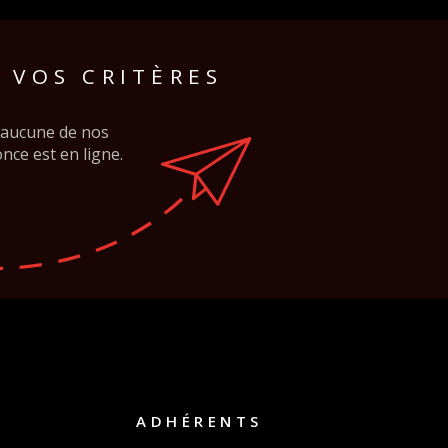
PARTENA
RER
VOIR LES
0
ANNONCES
 VOS CRITÈRES
RÉINITIALISER LES FILTRES
z aucune de nos
nce est en ligne.
ADHÉRENTS