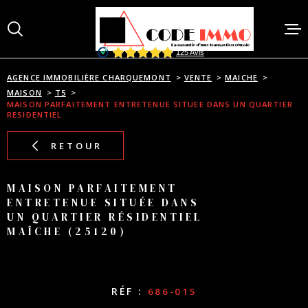
Aller
Aller
Aller
Aller
à
à
au
au
:
la
menu
contenu
recherche
principal
AGENCE IMMOBILIÈRE CHARQUEMONT
VENTE
MAICHE
ACCUEI
MAISON
T5
MAISON PARFAITEMENT ENTRETENUE SITUEE DANS UN QUARTIER
RESIDENTIEL
VENTES
RETOUR
MAISON PARFAITEMENT
ACHAT
ENTRETENUE SITUÉE DANS
UN QUARTIER RÉSIDENTIEL
MAÎCHE (25120)
BIENS 
ESTIMA
RÉF :
686-015