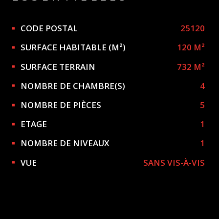
Caractérisque
Valeurs
CODE POSTAL
25120
SURFACE HABITABLE (M²)
120 M²
SURFACE TERRAIN
732 M²
NOMBRE DE CHAMBRE(S)
4
NOMBRE DE PIÈCES
5
ETAGE
1
NOMBRE DE NIVEAUX
1
VUE
SANS VIS-À-VIS