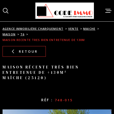
Aller
Aller
Aller
Aller
à
à
au
au
:
la
menu
contenu
recherche
principal
AGENCE IMMOBILIÈRE CHARQUEMONT
VENTE
MAICHE
ACCUEI
MAISON
T6
MAISON RECENTE TRES BIEN ENTRETENUE DE 130M
RETOUR
VENTES
MAISON RÉCENTE TRÈS BIEN
ACHAT
ENTRETENUE DE +130M²
MAÎCHE (25120)
BIENS 
RÉF :
748-015
ESTIMA