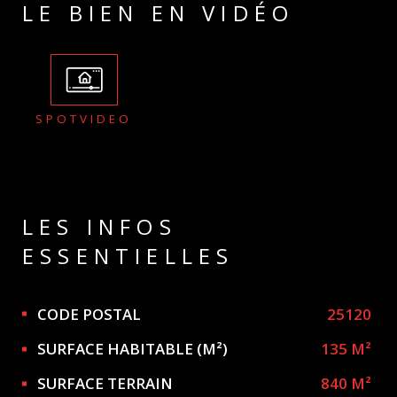
LE BIEN EN VIDÉO
SPOTVIDEO
LES INFOS
ESSENTIELLES
Caractérisque
Valeurs
CODE POSTAL
25120
SURFACE HABITABLE (M²)
135 M²
SURFACE TERRAIN
840 M²