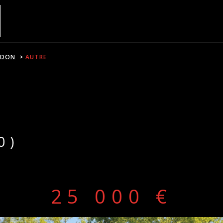
NDON
AUTRE
R
on
1
Budget
FILT
R
0)
25 000 €