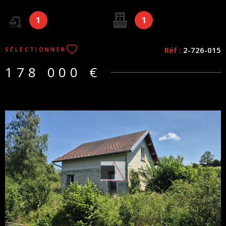
charge à prévoir. Honoraires charge vendeur Les
1
1
informations sur les risques auxquels ce bien est exposé sont
disponibles sur le site Géorisques
Réf :
2-726-015
SÉLECTIONNER
178 000 €
VOIR LE BIEN