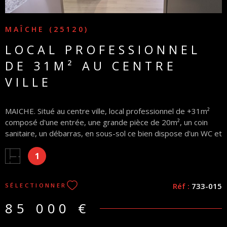
MAÎCHE (25120)
LOCAL PROFESSIONNEL
DE 31M² AU CENTRE
VILLE
MAICHE. Situé au centre ville, local professionnel de +31m²
composé d'une entrée, une grande pièce de 20m², un coin
sanitaire, un débarras, en sous-sol ce bien dispose d'un WC et
une cave. Idéal pour profession libérale Honoraire charge
1
vendeur loyer annuel hors taxe: 5400€ fin de bail prévu le 04
Avril 2026 charges de copropriété en cours de modification
DPE classé E(410) et GES B(11)
Réf :
733-015
SÉLECTIONNER
85 000 €