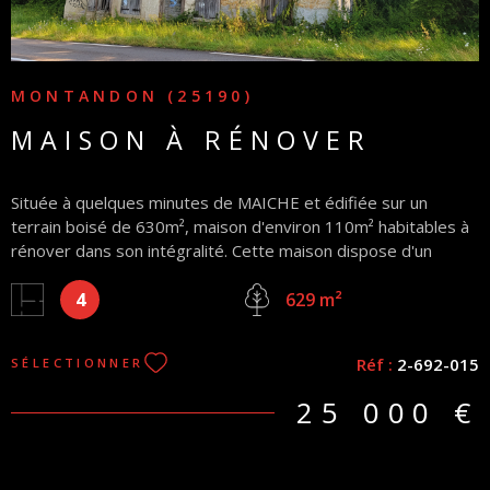
MONTANDON (25190)
MAISON À RÉNOVER
Située à quelques minutes de MAICHE et édifiée sur un
terrain boisé de 630m², maison d'environ 110m² habitables à
rénover dans son intégralité. Cette maison dispose d'un
compteur électrique, les murs en pierre sont sains, travaux
4
d'assainissement et arrivée d'eau générale à prévoir.
629 m²
Honoraires charge vendeur (la superficie habitable
mentionnée en annonce n'est fournie qu'à titre informatif et
Réf :
2-692-015
SÉLECTIONNER
ne constitue pas une garantie contractuelle opposable à
l'égard du vendeur ou de l'agence)
25 000 €