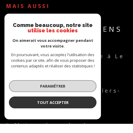
MAIS AUSSI
NOUS AVONS
Comme beaucoup, notre site
ÉGALEMENT DES BIENS
utilise les cookies
À VOUS PROPOSER
On aimerait vous accompagner pendant
votre visite.
En poursuivant, vous acceptez l'utilisation des
Appartement à vendre à Le
cookies par ce site, afin de vous proposer des
Russey
contenus adaptés et réaliser des statistiques !
Maison à vendre à
Charquemont
PARAMÉTRER
Maison à vendre à Villers-
le-Lac
TOUT ACCEPTER
Autre à vendre à
Montandon
Maison à vendre à
Damprichard