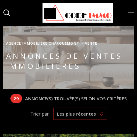
Aller
Aller
Aller
Aller
à
à
au
au
:
la
menu
contenu
recherche
principal
ACCUEI
AGENCE IMMOBILIÈRE CHARQUEMONT
VENTE
ANNONCES DE VENTES
VENTES
IMMOBILIÈRES
ACHAT
29
ANNONCE(S) TROUVÉE(S) SELON VOS CRITÈRES
BIENS 
Trier par
Les plus récentes
ESTIMA