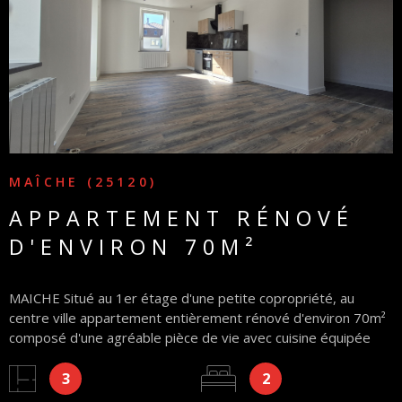
VOIR LE BIEN
MAÎCHE (25120)
APPARTEMENT RÉNOVÉ
D'ENVIRON 70M²
MAICHE Situé au 1er étage d'une petite copropriété, au
centre ville appartement entièrement rénové d'environ 70m²
composé d'une agréable pièce de vie avec cuisine équipée
neuve +27m² exposée Sud-SudOuest avec balconnet, 2
3
2
chambres, une salle d'eau avec WC, un coin lingerie, un
dégagement-entrée. Chauffage individuel électrique, faible