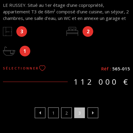
LE RUSSEY. Situé au 1er étage d'une copropriété,
appartement T3 de 68m² composé d'une cuisine, un séjour, 2
chambres, une salle d'eau, un WC et en annexe un garage et
une cave. Honoraires charge vendeur, charge de copropriété
3
2
environ 170€/mois (chauffage, eau, électricité des communs,
assurance bâtiment, syndic...) Appartement actuellement loué
500€/mois
1
Réf :
565-015
SÉLECTIONNER
112 000 €
1
2
3