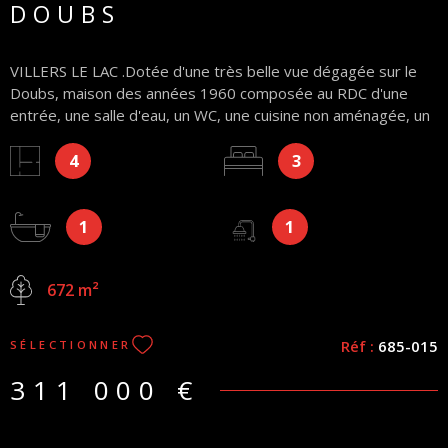
DOUBS
VILLERS LE LAC .Dotée d'une très belle vue dégagée sur le
Doubs, maison des années 1960 composée au RDC d'une
entrée, une salle d'eau, un WC, une cuisine non aménagée, un
agréable séjour +24m² très lumineux, une chambre, à l'étage
4
3
un dégagement, 2 chambres dont une avec placards intégrés,
une remise et en rez-de-jardin une cave, un local chaufferie,
un débarras avec cuve à fioul, et non attenant à la maison une
1
1
dépendance et un garage de 24m². Le tout sur 672m² de
terrain. Honoraires agence vendeur (la superficie habitable
mentionnée en annonce n'est fournie qu'à titre informatif et
672 m²
ne constitue pas une garantie contractuelle opposable à
l'égard du vendeur ou de l'agence)
Réf :
685-015
SÉLECTIONNER
311 000 €