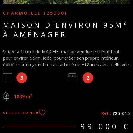
CHARMOILLE (25380)
MAISON D'ENVIRON 95M²
À AMÉNAGER
Située à 15 min de MAICHE, maison vendue en l'état brut
pour environ 95m², idéal pour créer son propre intérieur,
édifiée sur un grand terrain arboré de +18ares avec belle vue
dégagée sur les champs. Cette maison se compose d'une
3
2
grande pièce de 50m² en rez-de-chaussée et de 2 pièces
d'environ 28m² à l'étage. Toit et murs en bon état. Honoraires
charge vendeur (la superficie habitable mentionnée en
1889 m²
annonce n'est fournie qu'à titre informatif et ne constitue pas
une garantie contractuelle opposable à l'égard du vendeur ou
de l'agence)
Réf :
725-015
SÉLECTIONNER
99 000 €