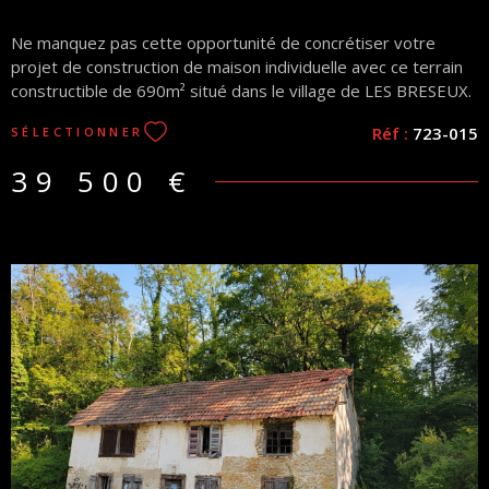
Ne manquez pas cette opportunité de concrétiser votre
projet de construction de maison individuelle avec ce terrain
constructible de 690m² situé dans le village de LES BRESEUX.
Ce terrain provient d'une division parcellaire, les réseaux de
Réf :
723-015
SÉLECTIONNER
viabilisation sont faciles d'accès, belle exposition et
environnement calme. L'étude de sol G1 a déjà été réalisée.
39 500 €
N'hésitez pas à nous contacter pour plus de renseignements.
Les informations sur les risques auxquels ce bien est exposé
sont disponibles sur le site Géorisques
VOIR LE BIEN